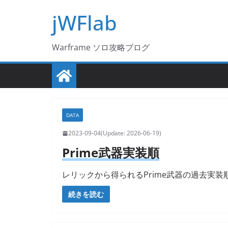
コ
jWFlab
ン
テ
Warframe ソロ攻略ブログ
ン
ツ
へ
ス
キ
DATA
ッ
2023-09-04
2026-06-19
プ
Prime武器実装順
レリックから得られるPrime武器の過去実装
続きを読む