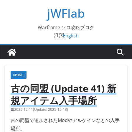
コ
jWFlab
ン
テ
Warframe ソロ攻略ブログ
ン
English
ツ
へ
ス
キ
ッ
UPDATE
プ
古の同盟 (Update 41) 新
規アイテム入手場所
2025-12-11
2025-12-13
古の同盟で追加されたModやアルケインなどの入手
場所。