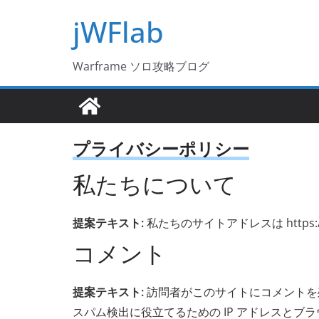
コ
jWFlab
ン
テ
Warframe ソロ攻略ブログ
ン
ツ
へ
ス
プライバシーポリシー
キ
ッ
私たちについて
プ
提案テキスト:
私たちのサイトアドレスは https://j
コメント
提案テキスト:
訪問者がこのサイトにコメントを
スパム検出に役立てるための IP アドレスと