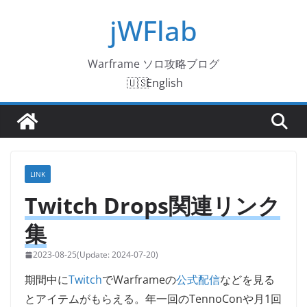
コ
jWFlab
ン
テ
Warframe ソロ攻略ブログ
ン
English
ツ
へ
ス
キ
ッ
LINK
プ
Twitch Drops関連リンク
集
2023-08-25
2024-07-20
期間中に
Twitch
でWarframeの
公式配信
などを見る
とアイテムがもらえる。年一回のTennoConや月1回