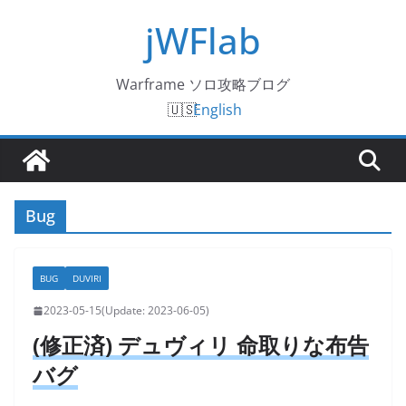
コ
jWFlab
ン
テ
Warframe ソロ攻略ブログ
ン
English
ツ
へ
ス
キ
ッ
Bug
プ
BUG
DUVIRI
2023-05-15
2023-06-05
(修正済) デュヴィリ 命取りな布告
バグ