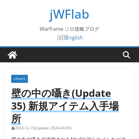
コ
jWFlab
ン
テ
Warframe ソロ攻略ブログ
ン
English
ツ
へ
ス
キ
ッ
UPDATE
プ
壁の中の囁き(Update
35) 新規アイテム入手場
所
2023-12-15
2024-04-05